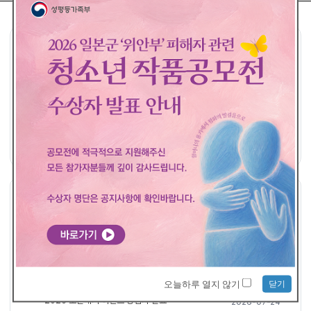
공모요강
접수하기
공지사항
공지사항
더보기
평화의 발걸음 - 개인 접수 당첨자 발표
2026-08-04
2026 일본군'위안부' 피해자 관련 청소년 작품 공모전 <수상자 발표>
2026-07-29
닫기
오늘하루 열지 않기
2026 소문내기 이벤트 당첨자 발표
2026-07-24