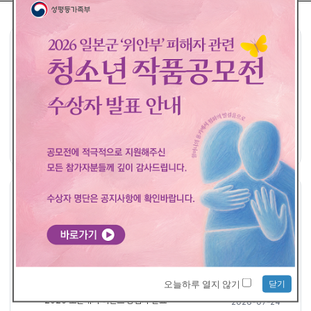
공모요강
접수하기
공지사항
공지사항
더보기
평화의 발걸음 - 개인 접수 당첨자 발표
2026-08-04
2026 일본군'위안부' 피해자 관련 청소년 작품 공모전 <수상자 발표>
2026-07-29
닫기
오늘하루 열지 않기
2026 소문내기 이벤트 당첨자 발표
2026-07-24