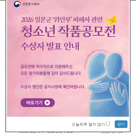
공모요강
접수하기
공지사항
공지사항
더보기
평화의 발걸음 - 개인 접수 당첨자 발표
2026-08-04
2026 일본군'위안부' 피해자 관련 청소년 작품 공모전 <수상자 발표>
2026-07-29
닫기
오늘하루 열지 않기
2026 소문내기 이벤트 당첨자 발표
2026-07-24