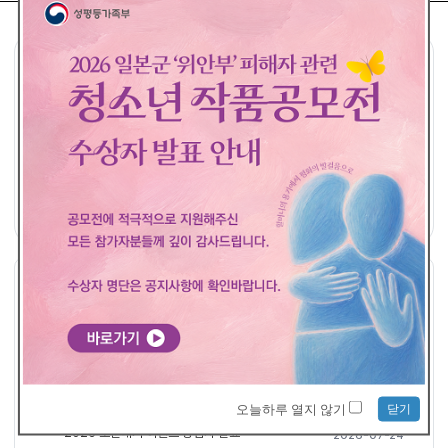
공모요강
접수하기
공지사항
공지사항
더보기
평화의 발걸음 - 개인 접수 당첨자 발표
2026-08-04
2026 일본군'위안부' 피해자 관련 청소년 작품 공모전 <수상자 발표>
2026-07-29
닫기
오늘하루 열지 않기
2026 소문내기 이벤트 당첨자 발표
2026-07-24